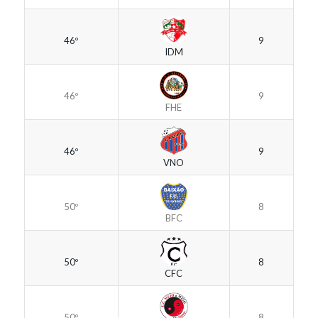
46º
9
IDM
46º
9
FHE
46º
9
VNO
50º
8
BFC
50º
8
CFC
50º
8