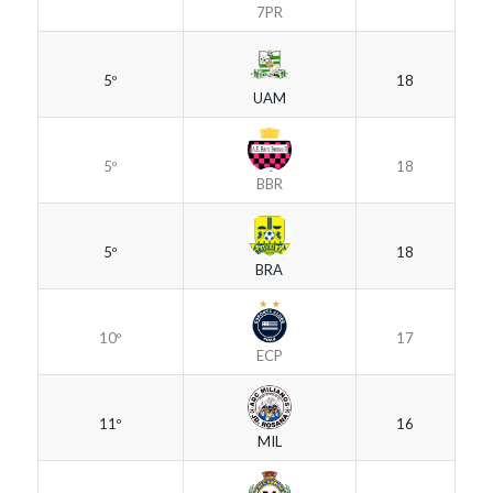
7PR
5º
18
UAM
5º
18
BBR
5º
18
BRA
10º
17
ECP
11º
16
MIL