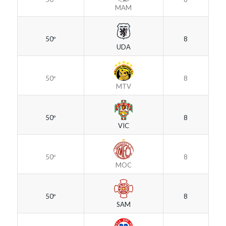
MAM
50º
8
UDA
50º
8
MTV
50º
8
VIC
50º
8
MOC
50º
8
SAM