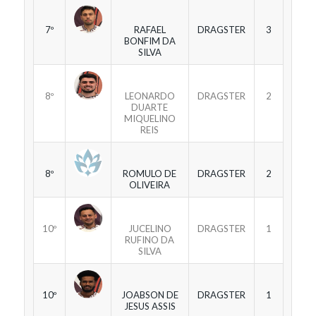
7º
RAFAEL
DRAGSTER
3
BONFIM DA
SILVA
8º
LEONARDO
DRAGSTER
2
DUARTE
MIQUELINO
REIS
8º
ROMULO DE
DRAGSTER
2
OLIVEIRA
10º
JUCELINO
DRAGSTER
1
RUFINO DA
SILVA
10º
JOABSON DE
DRAGSTER
1
JESUS ASSIS