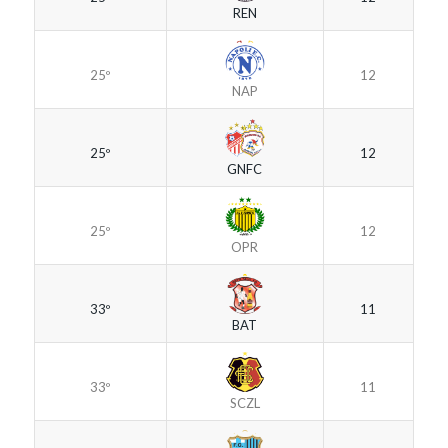
REN
25º
12
NAP
25º
12
GNFC
25º
12
OPR
33º
11
BAT
33º
11
SCZL