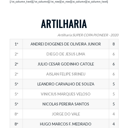
[/vc_column_text][/vc_column][/vc_row][vc_row][vc_column][vc_column_text]
ARTILHARIA
Artilharia SUPER COPA PIONEER - 2020
1º
ANDREI DIOGENES DE OLIVEIRA JUNIOR
8
2º
DIEGO DE JESUS LIMA
6
2º
JULIO CESAR GODINHO CATOLE
6
2º
AISLAN FELIPE SIRINEU
6
5º
LEANDRO CARVALHO DE SOUZA
5
5º
VINICIUS MARQUES VELOSO
5
5º
NICOLAS PEREIRA SANTOS
5
8º
JORGE DO VALE
4
8º
HUGO MARCOS F. MEDRADO
4