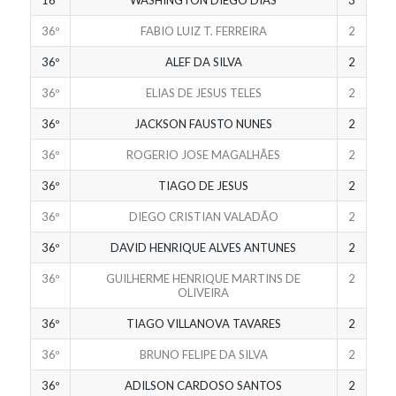
16º
WASHINGTON DIEGO DIAS
3
36º
FABIO LUIZ T. FERREIRA
2
36º
ALEF DA SILVA
2
36º
ELIAS DE JESUS TELES
2
36º
JACKSON FAUSTO NUNES
2
36º
ROGERIO JOSE MAGALHÃES
2
36º
TIAGO DE JESUS
2
36º
DIEGO CRISTIAN VALADÃO
2
36º
DAVID HENRIQUE ALVES ANTUNES
2
36º
GUILHERME HENRIQUE MARTINS DE
2
OLIVEIRA
36º
TIAGO VILLANOVA TAVARES
2
36º
BRUNO FELIPE DA SILVA
2
36º
ADILSON CARDOSO SANTOS
2