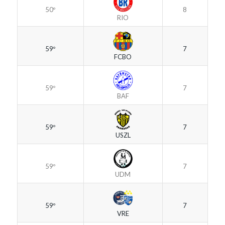
50º
8
RIO
59º
7
FCBO
59º
7
BAF
59º
7
USZL
59º
7
UDM
59º
7
VRE