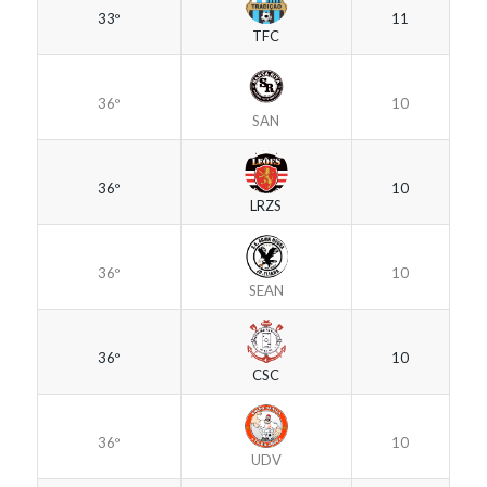
33º
11
TFC
36º
10
SAN
36º
10
LRZS
36º
10
SEAN
36º
10
CSC
36º
10
UDV