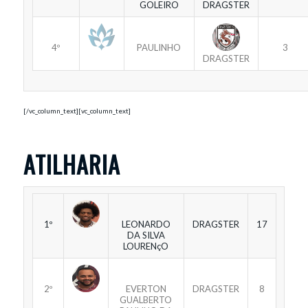
GOLEIRO
DRAGSTER
4º
PAULINHO
3
DRAGSTER
[/vc_column_text][vc_column_text]
ATILHARIA
1º
LEONARDO
DRAGSTER
17
DA SILVA
LOURENçO
2º
EVERTON
DRAGSTER
8
GUALBERTO