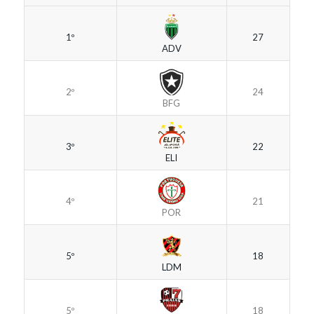
1º
27
ADV
2º
24
BFG
3º
22
ELI
4º
21
POR
5º
18
LDM
5º
18