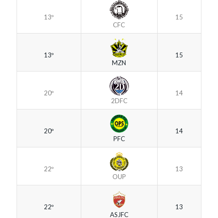
13º
15
CFC
13º
15
MZN
20º
14
2DFC
20º
14
PFC
22º
13
OUP
22º
13
ASJFC