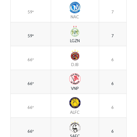
59º
7
NAC
59º
7
LGZN
66º
6
DJB
66º
6
VNP
66º
6
ALFC
66º
6
SAEC