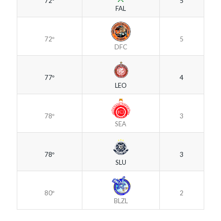
72º
5
FAL
72º
5
DFC
77º
4
LEO
78º
3
SEA
78º
3
SLU
80º
2
BLZL