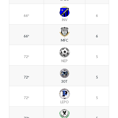
66º
6
INV
66º
6
MFC
72º
5
NEP
72º
5
30T
72º
5
LEPO