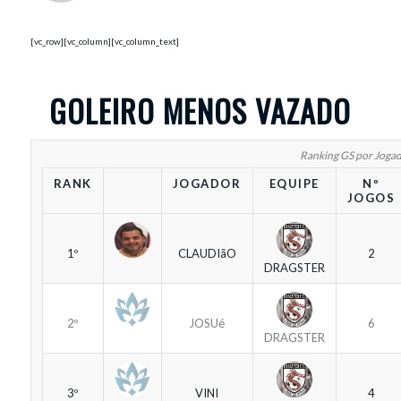
[vc_row][vc_column][vc_column_text]
GOLEIRO MENOS VAZADO
Ranking GS por Joga
RANK
JOGADOR
EQUIPE
Nº
JOGOS
1º
CLAUDIãO
2
DRAGSTER
2º
JOSUé
6
DRAGSTER
3º
VINI
4