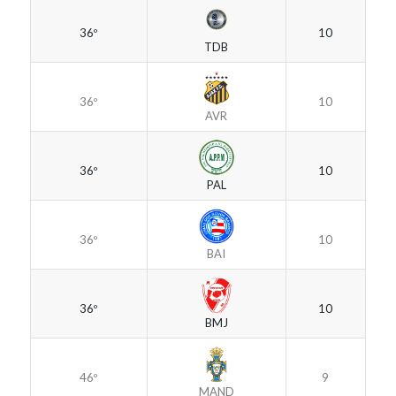
36º
10
TDB
36º
10
AVR
36º
10
PAL
36º
10
BAI
36º
10
BMJ
46º
9
MAND