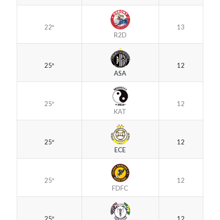
22º
13
R2D
25º
12
ASA
25º
12
KAT
25º
12
ECE
25º
12
FDFC
25º
12