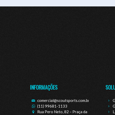
INFORMAÇÕES
SOL
comercial@scoutsports.com.br
G
(11) 99681-1133
G
Rua Pero Neto, 82 – Praça da
L