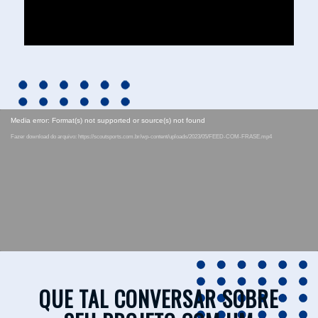
Media error: Format(s) not supported or source(s) not found
Fazer download do arquivo: https://scoutsports.com.br/wp-content/uploads/2023/05/FEED-COM-FRASE.mp4
QUE TAL CONVERSAR SOBRE