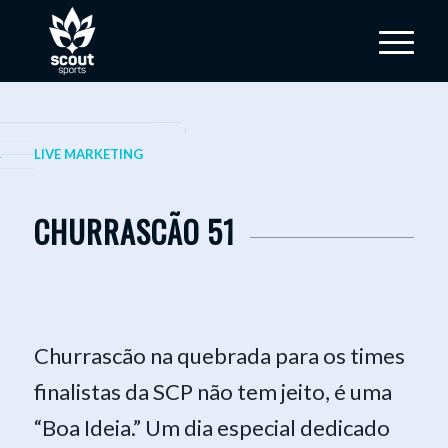
Please set a mobile device fallback
image for this video in your wordpress
LIVE MARKETING
backend
CHURRASCÃO 51
Churrascão na quebrada para os times
finalistas da SCP não tem jeito, é uma
“Boa Ideia.” Um dia especial dedicado